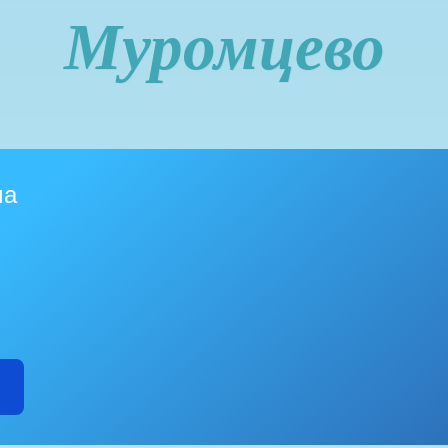
Муромцево
ма