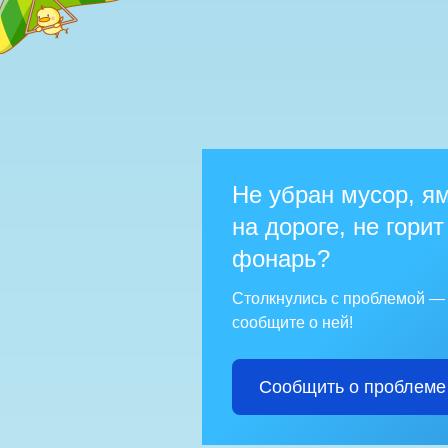
Не убран мусор, я
на дороге, не горит
фонарь?
Столкнулись с проблемой —
сообщите о ней!
Сообщить о проблеме