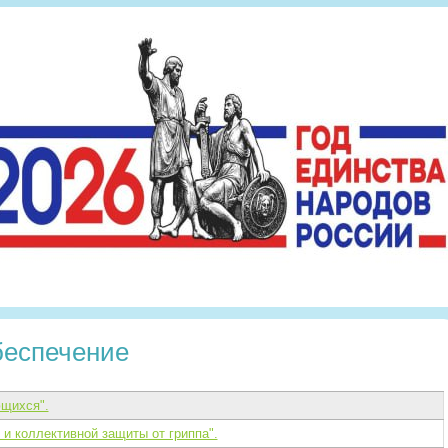
беспечение
щихся".
 коллективной защиты от гриппа".